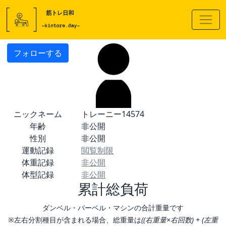
フォローする
ニックネーム
トレーニー14574
年齢
非公開
性別
非公開
運動記録
閲覧制限
体重記録
非公開
体型記録
非公開
累計総負荷
ダンベル・バーベル・マシンの合計重量です
※左右分割種目が含まれる場合、総重量は
((右重量×右回数) + (左重