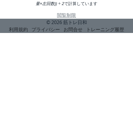
量×左回数)) ÷ 2
で計算しています
閲覧制限
© 2026
筋トレ日和
利用規約
プライバシー
お問合せ
トレーニング履歴