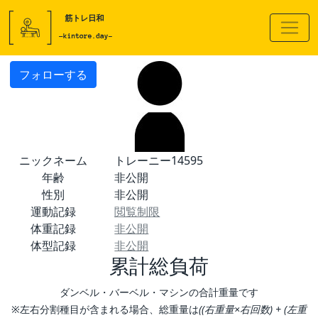
フォローする
ニックネーム
トレーニー14595
年齢
非公開
性別
非公開
運動記録
閲覧制限
体重記録
非公開
体型記録
非公開
累計総負荷
ダンベル・バーベル・マシンの合計重量です
※左右分割種目が含まれる場合、総重量は
((右重量×右回数) + (左重