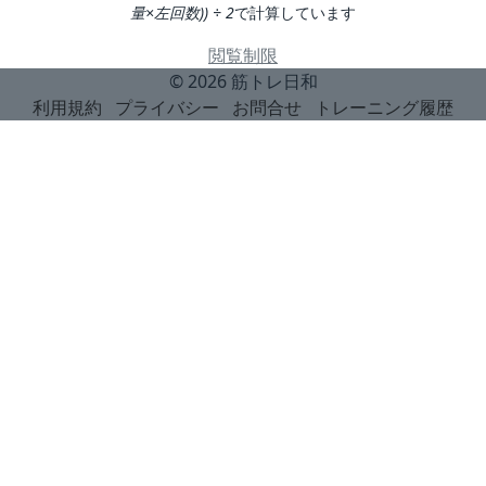
量×左回数)) ÷ 2
で計算しています
閲覧制限
© 2026
筋トレ日和
利用規約
プライバシー
お問合せ
トレーニング履歴