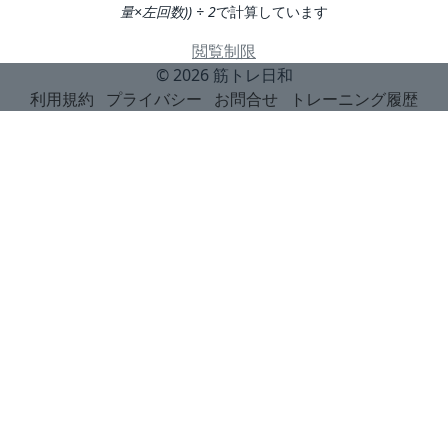
量×左回数)) ÷ 2
で計算しています
閲覧制限
© 2026
筋トレ日和
利用規約
プライバシー
お問合せ
トレーニング履歴