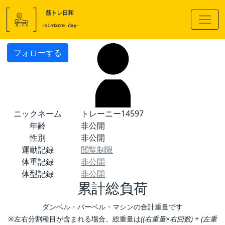
フォローする
ニックネーム
トレーニー14597
年齢
非公開
性別
非公開
運動記録
閲覧制限
体重記録
非公開
体型記録
非公開
累計総負荷
ダンベル・バーベル・マシンの合計重量です
※左右分割種目が含まれる場合、総重量は
((右重量×右回数) + (左重