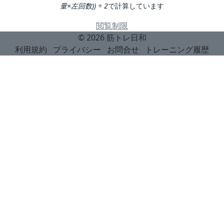
量×左回数)) ÷ 2
で計算しています
閲覧制限
© 2026
筋トレ日和
利用規約
プライバシー
お問合せ
トレーニング履歴