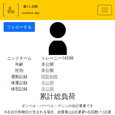
フォローする
ニックネーム
トレーニー14598
年齢
非公開
性別
非公開
運動記録
閲覧制限
体重記録
非公開
体型記録
非公開
累計総負荷
ダンベル・バーベル・マシンの合計重量です
※左右分割種目が含まれる場合、総重量は
((右重量×右回数) + (左重