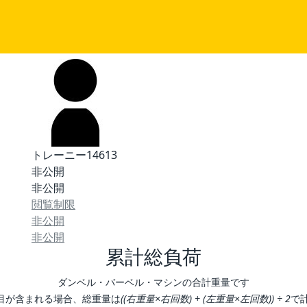
トレーニー14613
非公開
非公開
閲覧制限
非公開
非公開
累計総負荷
ダンベル・バーベル・マシンの合計重量です
目が含まれる場合、総重量は
((右重量×右回数) + (左重量×左回数)) ÷ 2
で