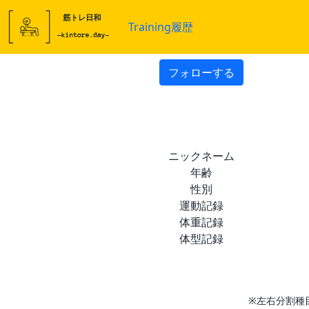
Training履歴
フォローする
ニックネーム
年齢
性別
運動記録
体重記録
体型記録
※左右分割種