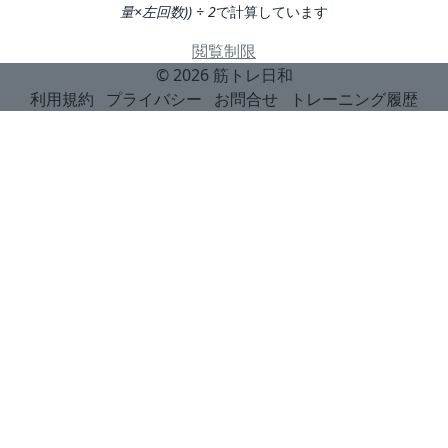
量×左回数)) ÷ 2
で計算しています
閲覧制限
© 2026
筋トレ日和
利用規約
プライバシー
お問合せ
トレーニング履歴