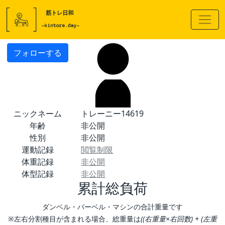
フォローする
ニックネーム
トレーニー14619
年齢
非公開
性別
非公開
運動記録
閲覧制限
体重記録
非公開
体型記録
非公開
累計総負荷
ダンベル・バーベル・マシンの合計重量です
※左右分割種目が含まれる場合、総重量は
((右重量×右回数) + (左重