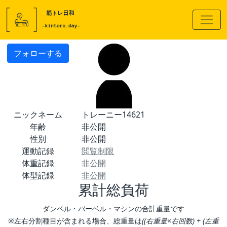
フォローする
ニックネーム
トレーニー14621
年齢
非公開
性別
非公開
運動記録
閲覧制限
体重記録
非公開
体型記録
非公開
累計総負荷
ダンベル・バーベル・マシンの合計重量です
※左右分割種目が含まれる場合、総重量は
((右重量×右回数) + (左重