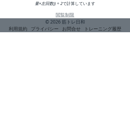
量×左回数)) ÷ 2
で計算しています
閲覧制限
© 2026
筋トレ日和
利用規約
プライバシー
お問合せ
トレーニング履歴