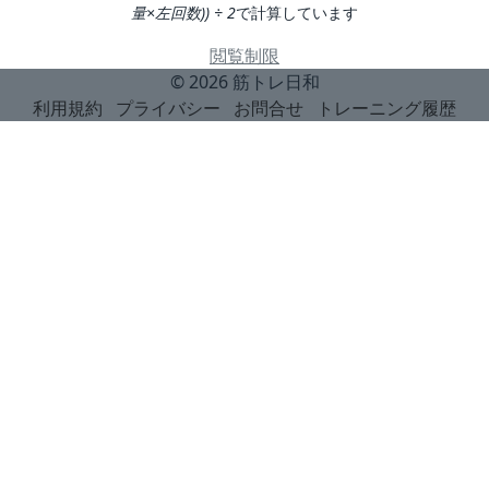
量×左回数)) ÷ 2
で計算しています
閲覧制限
© 2026
筋トレ日和
利用規約
プライバシー
お問合せ
トレーニング履歴