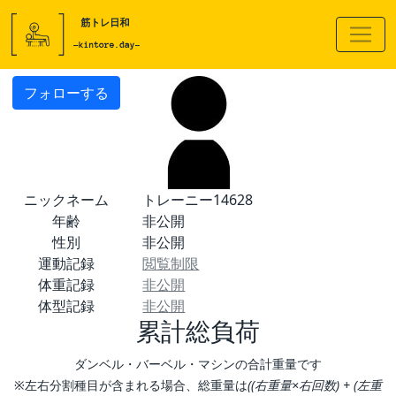
フォローする
ニックネーム
トレーニー14628
年齢
非公開
性別
非公開
運動記録
閲覧制限
体重記録
非公開
体型記録
非公開
累計総負荷
ダンベル・バーベル・マシンの合計重量です
※左右分割種目が含まれる場合、総重量は
((右重量×右回数) + (左重