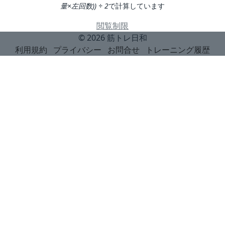
量×左回数)) ÷ 2
で計算しています
閲覧制限
© 2026
筋トレ日和
利用規約
プライバシー
お問合せ
トレーニング履歴