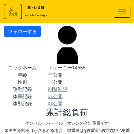
フォローする
ニックネーム
トレーニー14655
年齢
非公開
性別
非公開
運動記録
閲覧制限
体重記録
非公開
体型記録
非公開
累計総負荷
ダンベル・バーベル・マシンの合計重量です
※左右分割種目が含まれる場合、総重量は
((右重量×右回数) + (左重