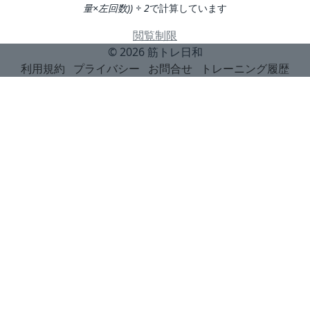
量×左回数)) ÷ 2
で計算しています
閲覧制限
© 2026
筋トレ日和
利用規約
プライバシー
お問合せ
トレーニング履歴