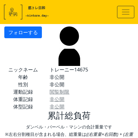
フォローする
ニックネーム
トレーニー14675
年齢
非公開
性別
非公開
運動記録
閲覧制限
体重記録
非公開
体型記録
非公開
累計総負荷
ダンベル・バーベル・マシンの合計重量です
※左右分割種目が含まれる場合、総重量は
((右重量×右回数) + (左重