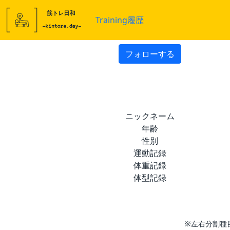
Training履歴
フォローする
ニックネーム
年齢
性別
運動記録
体重記録
体型記録
※左右分割種