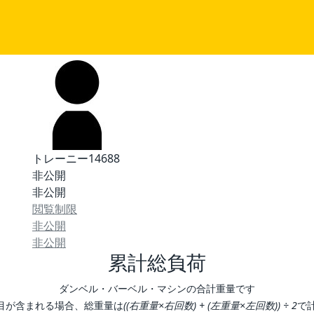
トレーニー14688
非公開
非公開
閲覧制限
非公開
非公開
累計総負荷
ダンベル・バーベル・マシンの合計重量です
目が含まれる場合、総重量は
((右重量×右回数) + (左重量×左回数)) ÷ 2
で