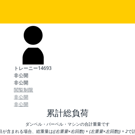
トレーニー14693
非公開
非公開
閲覧制限
非公開
非公開
累計総負荷
ダンベル・バーベル・マシンの合計重量です
目が含まれる場合、総重量は
((右重量×右回数) + (左重量×左回数)) ÷ 2
で