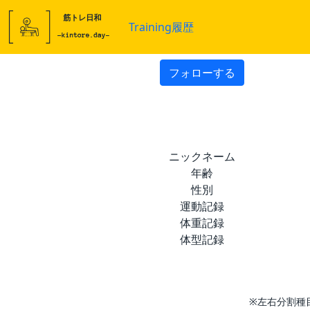
Training履歴
フォローする
ニックネーム
年齢
性別
運動記録
体重記録
体型記録
※左右分割種