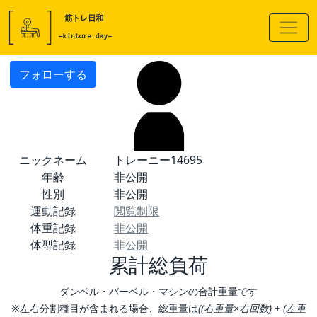
フォローする
ニックネーム
トレーニー14695
年齢
非公開
性別
非公開
運動記録
閲覧制限
体重記録
非公開
体型記録
非公開
累計総負荷
ダンベル・バーベル・マシンの合計重量です
※左右分割種目が含まれる場合、総重量は
((右重量×右回数) + (左重