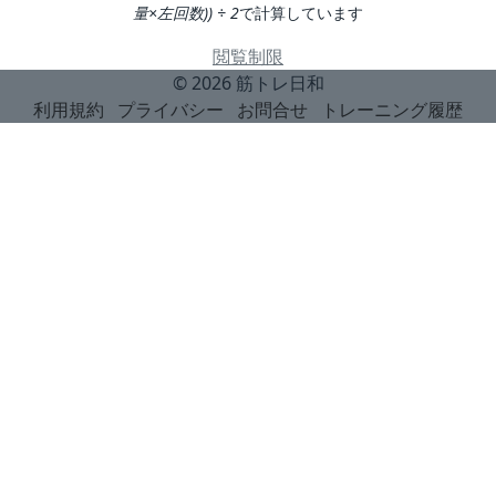
量×左回数)) ÷ 2
で計算しています
閲覧制限
© 2026
筋トレ日和
利用規約
プライバシー
お問合せ
トレーニング履歴