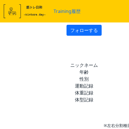
Training履歴
フォローする
ニックネーム
年齢
性別
運動記録
体重記録
体型記録
※左右分割種