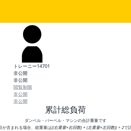
トレーニー14701
非公開
非公開
閲覧制限
非公開
非公開
累計総負荷
ダンベル・バーベル・マシンの合計重量です
目が含まれる場合、総重量は
((右重量×右回数) + (左重量×左回数)) ÷ 2
で