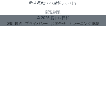
量×左回数)) ÷ 2
で計算しています
閲覧制限
© 2026
筋トレ日和
利用規約
プライバシー
お問合せ
トレーニング履歴