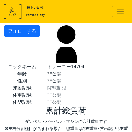
フォローする
ニックネーム
トレーニー14704
年齢
非公開
性別
非公開
運動記録
閲覧制限
体重記録
非公開
体型記録
非公開
累計総負荷
ダンベル・バーベル・マシンの合計重量です
※左右分割種目が含まれる場合、総重量は
((右重量×右回数) + (左重