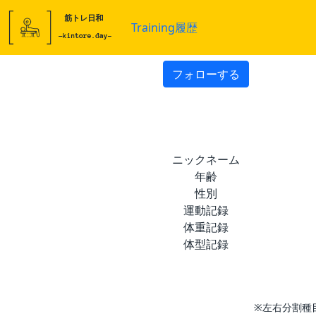
Training履歴
フォローする
ニックネーム
年齢
性別
運動記録
体重記録
体型記録
※左右分割種