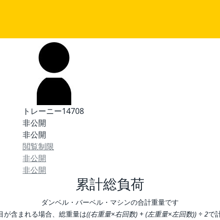
トレーニー14708
非公開
非公開
閲覧制限
非公開
非公開
累計総負荷
ダンベル・バーベル・マシンの合計重量です
目が含まれる場合、総重量は
((右重量×右回数) + (左重量×左回数)) ÷ 2
で