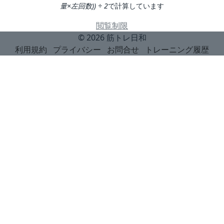
量×左回数)) ÷ 2
で計算しています
閲覧制限
© 2026
筋トレ日和
利用規約
プライバシー
お問合せ
トレーニング履歴