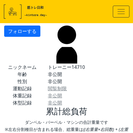
フォローする
ニックネーム
トレーニー14710
年齢
非公開
性別
非公開
運動記録
閲覧制限
体重記録
非公開
体型記録
非公開
累計総負荷
ダンベル・バーベル・マシンの合計重量です
※左右分割種目が含まれる場合、総重量は
((右重量×右回数) + (左重