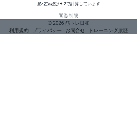
量×左回数)) ÷ 2
で計算しています
閲覧制限
© 2026
筋トレ日和
利用規約
プライバシー
お問合せ
トレーニング履歴