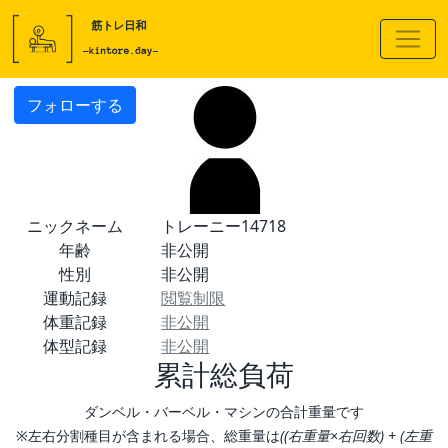
フォローする
ニックネーム
トレーニー14718
年齢
非公開
性別
非公開
運動記録
閲覧制限
体重記録
非公開
体型記録
非公開
累計総負荷
ダンベル・バーベル・マシンの合計重量です
※左右分割種目が含まれる場合、総重量は
((右重量×右回数) + (左重