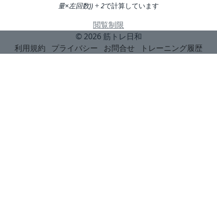
量×左回数)) ÷ 2
で計算しています
閲覧制限
© 2026
筋トレ日和
利用規約
プライバシー
お問合せ
トレーニング履歴