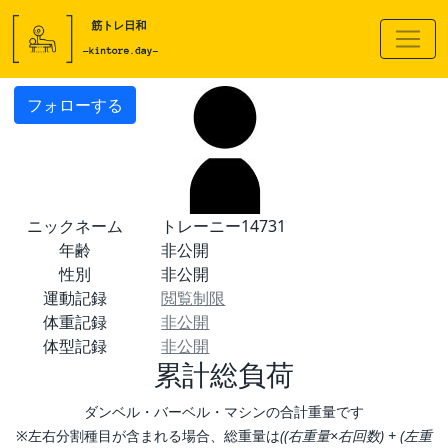
フォローする
ニックネーム
トレーニー14731
年齢
非公開
性別
非公開
運動記録
閲覧制限
体重記録
非公開
体型記録
非公開
累計総負荷
ダンベル・バーベル・マシンの合計重量です
※左右分割種目が含まれる場合、総重量は
((右重量×右回数) + (左重