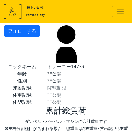
フォローする
ニックネーム
トレーニー14739
年齢
非公開
性別
非公開
運動記録
閲覧制限
体重記録
非公開
体型記録
非公開
累計総負荷
ダンベル・バーベル・マシンの合計重量です
※左右分割種目が含まれる場合、総重量は
((右重量×右回数) + (左重