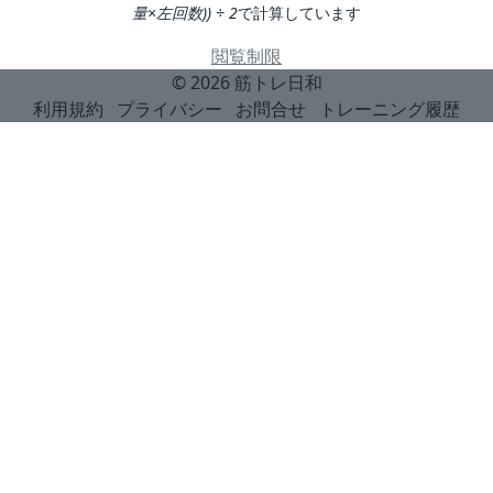
量×左回数)) ÷ 2
で計算しています
閲覧制限
© 2026
筋トレ日和
利用規約
プライバシー
お問合せ
トレーニング履歴