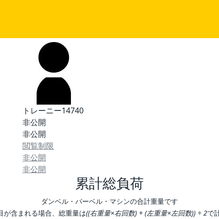
トレーニー14740
非公開
非公開
閲覧制限
非公開
非公開
累計総負荷
ダンベル・バーベル・マシンの合計重量です
目が含まれる場合、総重量は
((右重量×右回数) + (左重量×左回数)) ÷ 2
で