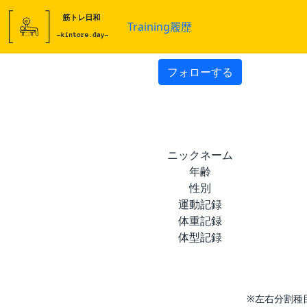
Training履歴
フォローする
ニックネーム
年齢
性別
運動記録
体重記録
体型記録
※左右分割種