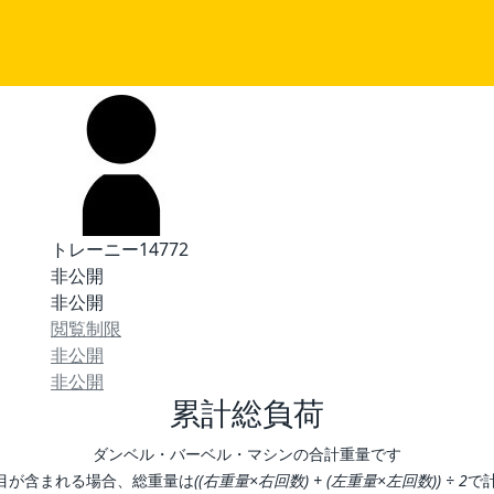
トレーニー14772
非公開
非公開
閲覧制限
非公開
非公開
累計総負荷
ダンベル・バーベル・マシンの合計重量です
目が含まれる場合、総重量は
((右重量×右回数) + (左重量×左回数)) ÷ 2
で