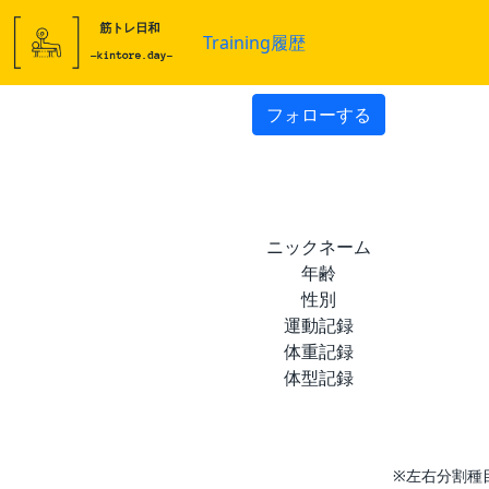
Training履歴
フォローする
ニックネーム
年齢
性別
運動記録
体重記録
体型記録
※左右分割種