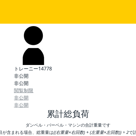
トレーニー14778
非公開
非公開
閲覧制限
非公開
非公開
累計総負荷
ダンベル・バーベル・マシンの合計重量です
目が含まれる場合、総重量は
((右重量×右回数) + (左重量×左回数)) ÷ 2
で