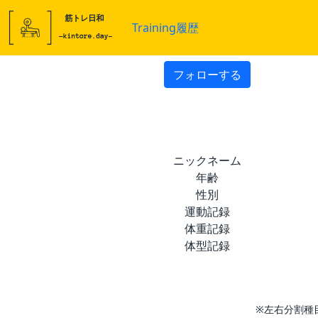
Training履歴
フォローする
ニックネーム
年齢
性別
運動記録
体重記録
体型記録
※左右分割種