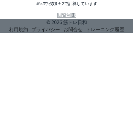
量×左回数)) ÷ 2
で計算しています
閲覧制限
© 2026
筋トレ日和
利用規約
プライバシー
お問合せ
トレーニング履歴