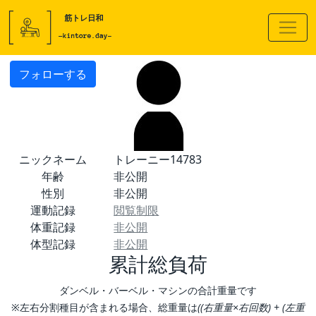
フォローする
ニックネーム
トレーニー14783
年齢
非公開
性別
非公開
運動記録
閲覧制限
体重記録
非公開
体型記録
非公開
累計総負荷
ダンベル・バーベル・マシンの合計重量です
※左右分割種目が含まれる場合、総重量は
((右重量×右回数) + (左重