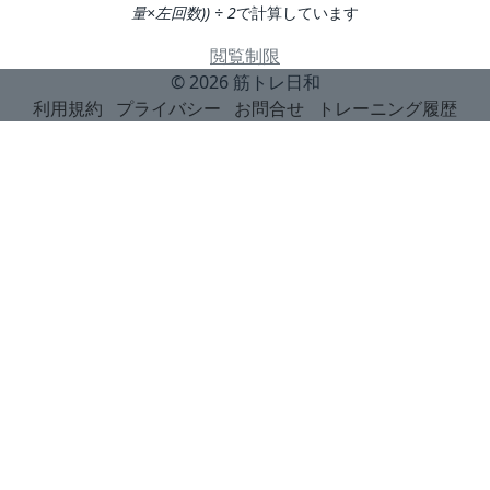
量×左回数)) ÷ 2
で計算しています
閲覧制限
© 2026
筋トレ日和
利用規約
プライバシー
お問合せ
トレーニング履歴