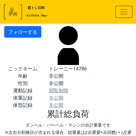
フォローする
ニックネーム
トレーニー14786
年齢
非公開
性別
非公開
運動記録
閲覧制限
体重記録
非公開
体型記録
非公開
累計総負荷
ダンベル・バーベル・マシンの合計重量です
※左右分割種目が含まれる場合、総重量は
((右重量×右回数) + (左重