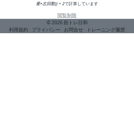
量×左回数)) ÷ 2
で計算しています
閲覧制限
© 2026
筋トレ日和
利用規約
プライバシー
お問合せ
トレーニング履歴