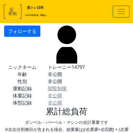
フォローする
ニックネーム
トレーニー14797
年齢
非公開
性別
非公開
運動記録
閲覧制限
体重記録
非公開
体型記録
非公開
累計総負荷
ダンベル・バーベル・マシンの合計重量です
※左右分割種目が含まれる場合、総重量は
((右重量×右回数) + (左重