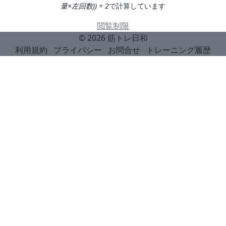
量×左回数)) ÷ 2
で計算しています
閲覧制限
© 2026
筋トレ日和
利用規約
プライバシー
お問合せ
トレーニング履歴