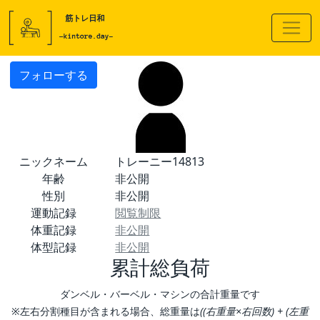
フォローする
ニックネーム
トレーニー14813
年齢
非公開
性別
非公開
運動記録
閲覧制限
体重記録
非公開
体型記録
非公開
累計総負荷
ダンベル・バーベル・マシンの合計重量です
※左右分割種目が含まれる場合、総重量は
((右重量×右回数) + (左重