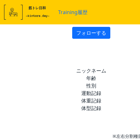
Training履歴
フォローする
ニックネーム
年齢
性別
運動記録
体重記録
体型記録
※左右分割種