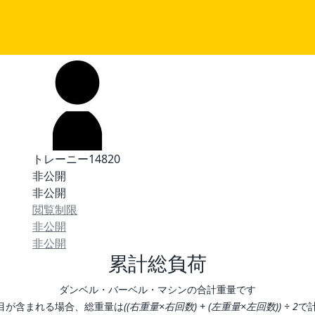
トレーニー14820
非公開
非公開
閲覧制限
非公開
非公開
累計総負荷
ダンベル・バーベル・マシンの合計重量です
目が含まれる場合、総重量は
((右重量×右回数) + (左重量×左回数)) ÷ 2
で