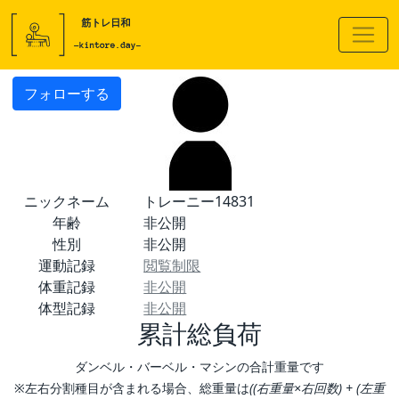
フォローする
ニックネーム
トレーニー14831
年齢
非公開
性別
非公開
運動記録
閲覧制限
体重記録
非公開
体型記録
非公開
累計総負荷
ダンベル・バーベル・マシンの合計重量です
※左右分割種目が含まれる場合、総重量は
((右重量×右回数) + (左重