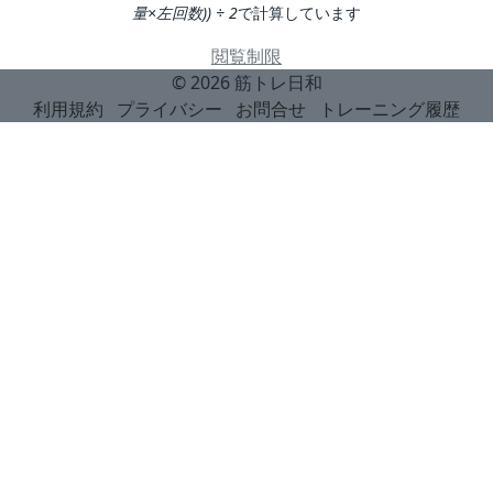
量×左回数)) ÷ 2
で計算しています
閲覧制限
© 2026
筋トレ日和
利用規約
プライバシー
お問合せ
トレーニング履歴