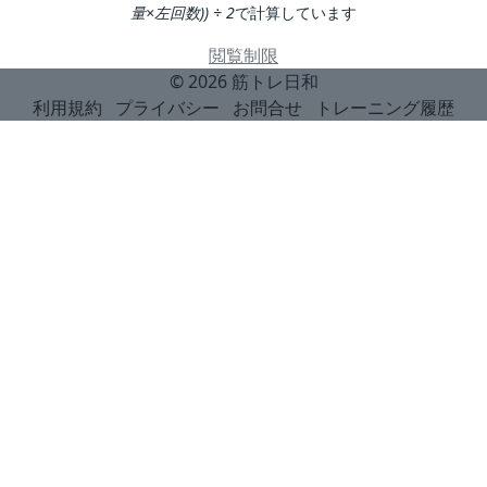
量×左回数)) ÷ 2
で計算しています
閲覧制限
© 2026
筋トレ日和
利用規約
プライバシー
お問合せ
トレーニング履歴