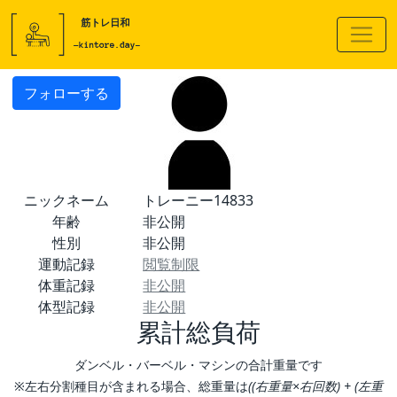
フォローする
ニックネーム
トレーニー14833
年齢
非公開
性別
非公開
運動記録
閲覧制限
体重記録
非公開
体型記録
非公開
累計総負荷
ダンベル・バーベル・マシンの合計重量です
※左右分割種目が含まれる場合、総重量は
((右重量×右回数) + (左重