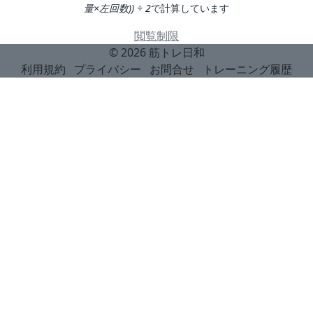
量×左回数)) ÷ 2
で計算しています
閲覧制限
© 2026
筋トレ日和
利用規約
プライバシー
お問合せ
トレーニング履歴