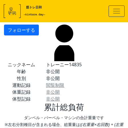
フォローする
ニックネーム
トレーニー14835
年齢
非公開
性別
非公開
運動記録
閲覧制限
体重記録
非公開
体型記録
非公開
累計総負荷
ダンベル・バーベル・マシンの合計重量です
※左右分割種目が含まれる場合、総重量は
((右重量×右回数) + (左重