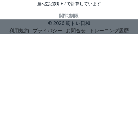
量×左回数)) ÷ 2
で計算しています
閲覧制限
© 2026
筋トレ日和
利用規約
プライバシー
お問合せ
トレーニング履歴