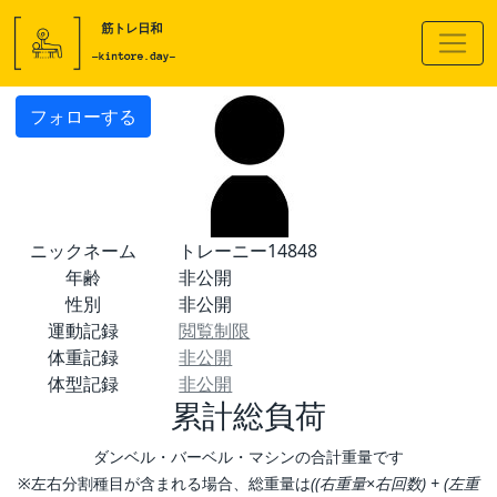
フォローする
ニックネーム
トレーニー14848
年齢
非公開
性別
非公開
運動記録
閲覧制限
体重記録
非公開
体型記録
非公開
累計総負荷
ダンベル・バーベル・マシンの合計重量です
※左右分割種目が含まれる場合、総重量は
((右重量×右回数) + (左重