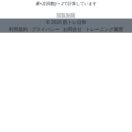
量×左回数)) ÷ 2
で計算しています
閲覧制限
© 2026
筋トレ日和
利用規約
プライバシー
お問合せ
トレーニング履歴