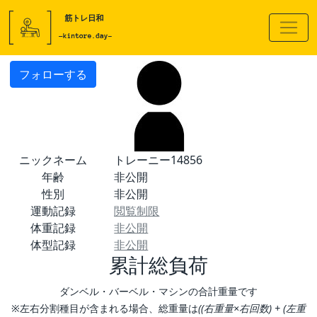
フォローする
ニックネーム
トレーニー14856
年齢
非公開
性別
非公開
運動記録
閲覧制限
体重記録
非公開
体型記録
非公開
累計総負荷
ダンベル・バーベル・マシンの合計重量です
※左右分割種目が含まれる場合、総重量は
((右重量×右回数) + (左重