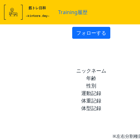
Training履歴
フォローする
ニックネーム
年齢
性別
運動記録
体重記録
体型記録
※左右分割種