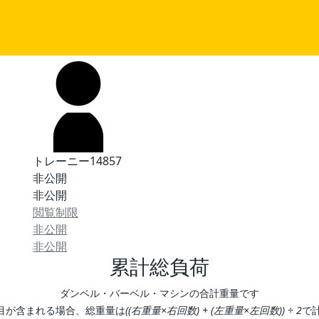
トレーニー14857
非公開
非公開
閲覧制限
非公開
非公開
累計総負荷
ダンベル・バーベル・マシンの合計重量です
目が含まれる場合、総重量は
((右重量×右回数) + (左重量×左回数)) ÷ 2
で