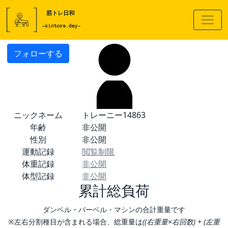
フォローする
ニックネーム
トレーニー14863
年齢
非公開
性別
非公開
運動記録
閲覧制限
体重記録
非公開
体型記録
非公開
累計総負荷
ダンベル・バーベル・マシンの合計重量です
※左右分割種目が含まれる場合、総重量は
((右重量×右回数) + (左重