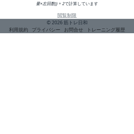
量×左回数)) ÷ 2
で計算しています
閲覧制限
© 2026
筋トレ日和
利用規約
プライバシー
お問合せ
トレーニング履歴