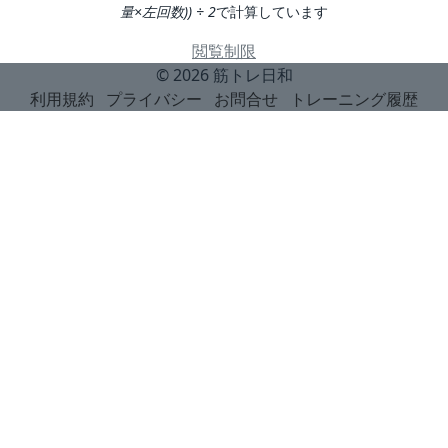
量×左回数)) ÷ 2
で計算しています
閲覧制限
© 2026
筋トレ日和
利用規約
プライバシー
お問合せ
トレーニング履歴