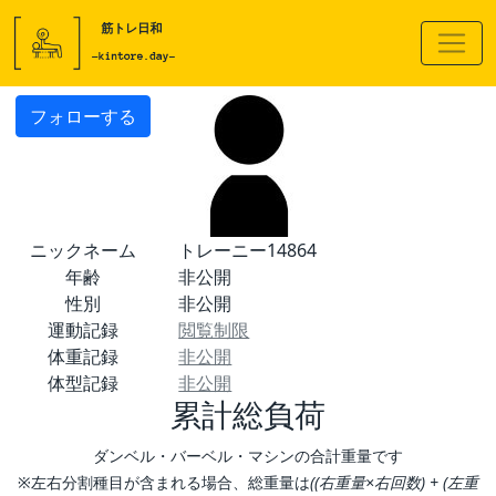
フォローする
ニックネーム
トレーニー14864
年齢
非公開
性別
非公開
運動記録
閲覧制限
体重記録
非公開
体型記録
非公開
累計総負荷
ダンベル・バーベル・マシンの合計重量です
※左右分割種目が含まれる場合、総重量は
((右重量×右回数) + (左重