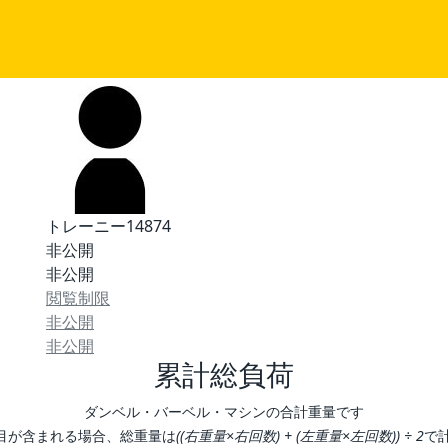
トレーニー14874
非公開
非公開
閲覧制限
非公開
非公開
累計総負荷
ダンベル・バーベル・マシンの合計重量です
目が含まれる場合、総重量は
((右重量×右回数) + (左重量×左回数)) ÷ 2
で