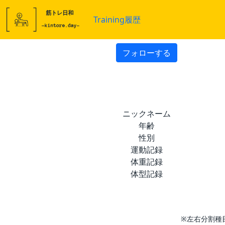
Training履歴
フォローする
ニックネーム
年齢
性別
運動記録
体重記録
体型記録
※左右分割種