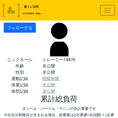
フォローする
ニックネーム
トレーニー14876
年齢
非公開
性別
非公開
運動記録
閲覧制限
体重記録
非公開
体型記録
非公開
累計総負荷
ダンベル・バーベル・マシンの合計重量です
※左右分割種目が含まれる場合、総重量は
((右重量×右回数) + (左重