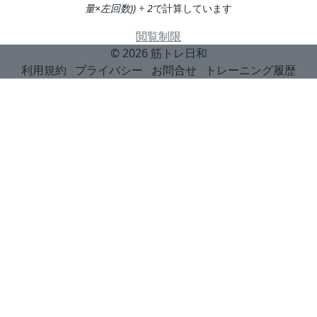
量×左回数)) ÷ 2
で計算しています
閲覧制限
© 2026
筋トレ日和
利用規約
プライバシー
お問合せ
トレーニング履歴