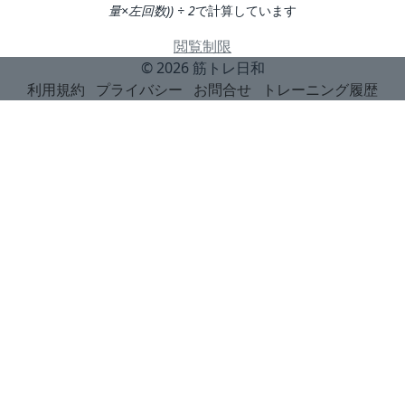
量×左回数)) ÷ 2
で計算しています
閲覧制限
© 2026
筋トレ日和
利用規約
プライバシー
お問合せ
トレーニング履歴