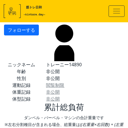
フォローする
ニックネーム
トレーニー14890
年齢
非公開
性別
非公開
運動記録
閲覧制限
体重記録
非公開
体型記録
非公開
累計総負荷
ダンベル・バーベル・マシンの合計重量です
※左右分割種目が含まれる場合、総重量は
((右重量×右回数) + (左重