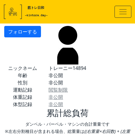
フォローする
ニックネーム
トレーニー14894
年齢
非公開
性別
非公開
運動記録
閲覧制限
体重記録
非公開
体型記録
非公開
累計総負荷
ダンベル・バーベル・マシンの合計重量です
※左右分割種目が含まれる場合、総重量は
((右重量×右回数) + (左重