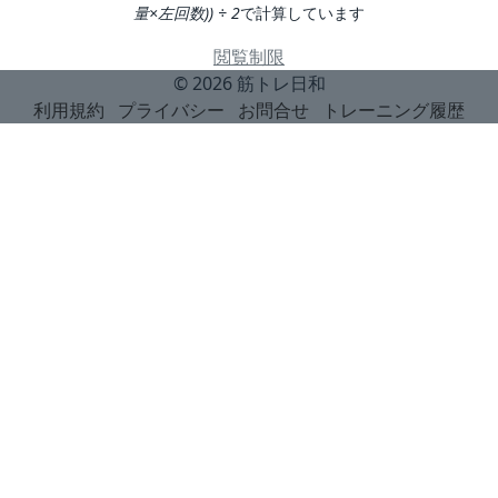
量×左回数)) ÷ 2
で計算しています
閲覧制限
© 2026
筋トレ日和
利用規約
プライバシー
お問合せ
トレーニング履歴