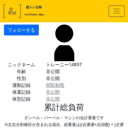
フォローする
ニックネーム
トレーニー14897
年齢
非公開
性別
非公開
運動記録
閲覧制限
体重記録
非公開
体型記録
非公開
累計総負荷
ダンベル・バーベル・マシンの合計重量です
※左右分割種目が含まれる場合、総重量は
((右重量×右回数) + (左重