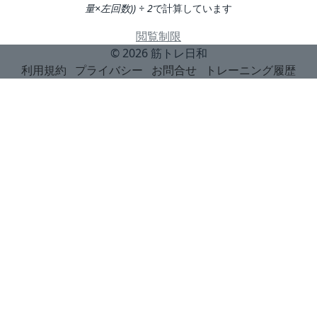
量×左回数)) ÷ 2
で計算しています
閲覧制限
© 2026
筋トレ日和
利用規約
プライバシー
お問合せ
トレーニング履歴