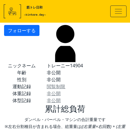
フォローする
ニックネーム
トレーニー14904
年齢
非公開
性別
非公開
運動記録
閲覧制限
体重記録
非公開
体型記録
非公開
累計総負荷
ダンベル・バーベル・マシンの合計重量です
※左右分割種目が含まれる場合、総重量は
((右重量×右回数) + (左重