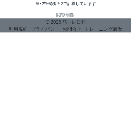
量×左回数)) ÷ 2
で計算しています
閲覧制限
© 2026
筋トレ日和
利用規約
プライバシー
お問合せ
トレーニング履歴