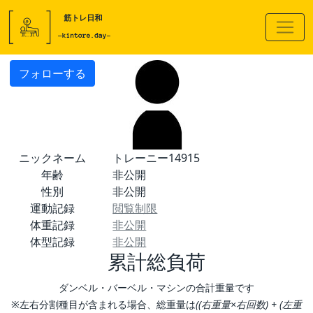
フォローする
ニックネーム
トレーニー14915
年齢
非公開
性別
非公開
運動記録
閲覧制限
体重記録
非公開
体型記録
非公開
累計総負荷
ダンベル・バーベル・マシンの合計重量です
※左右分割種目が含まれる場合、総重量は
((右重量×右回数) + (左重