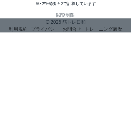
量×左回数)) ÷ 2
で計算しています
閲覧制限
© 2026
筋トレ日和
利用規約
プライバシー
お問合せ
トレーニング履歴