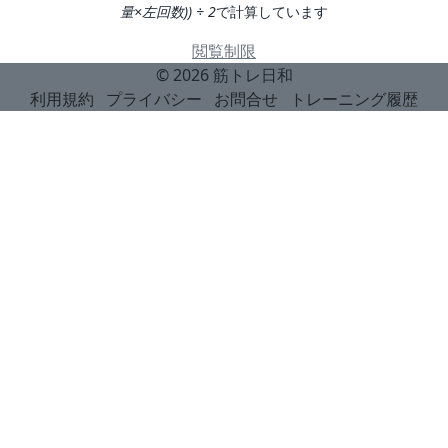
量×左回数)) ÷ 2
で計算しています
閲覧制限
© 2026
筋トレ日和
利用規約
プライバシー
お問合せ
トレーニング履歴