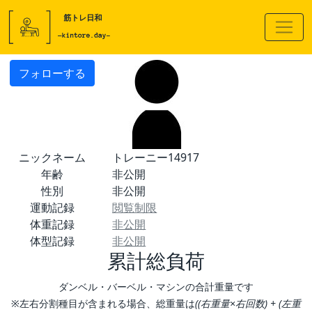
フォローする
ニックネーム
トレーニー14917
年齢
非公開
性別
非公開
運動記録
閲覧制限
体重記録
非公開
体型記録
非公開
累計総負荷
ダンベル・バーベル・マシンの合計重量です
※左右分割種目が含まれる場合、総重量は
((右重量×右回数) + (左重