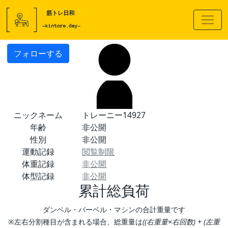
フォローする
ニックネーム
トレーニー14927
年齢
非公開
性別
非公開
運動記録
閲覧制限
体重記録
非公開
体型記録
非公開
累計総負荷
ダンベル・バーベル・マシンの合計重量です
※左右分割種目が含まれる場合、総重量は
((右重量×右回数) + (左重