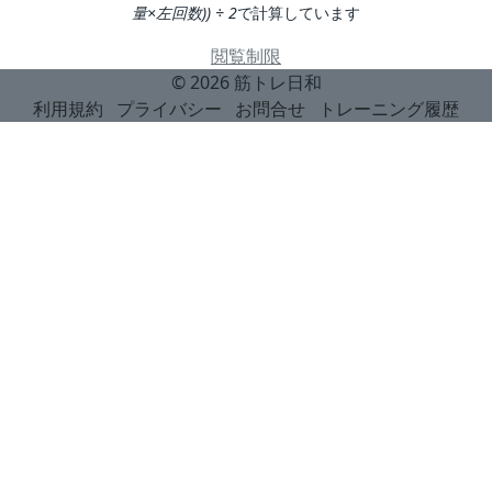
量×左回数)) ÷ 2
で計算しています
閲覧制限
© 2026
筋トレ日和
利用規約
プライバシー
お問合せ
トレーニング履歴