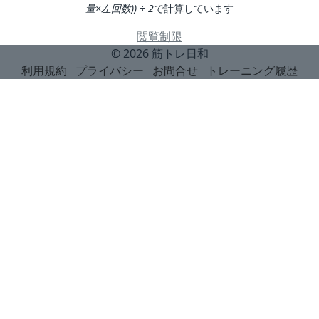
量×左回数)) ÷ 2
で計算しています
閲覧制限
© 2026
筋トレ日和
利用規約
プライバシー
お問合せ
トレーニング履歴