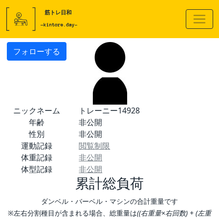
フォローする
ニックネーム
トレーニー14928
年齢
非公開
性別
非公開
運動記録
閲覧制限
体重記録
非公開
体型記録
非公開
累計総負荷
ダンベル・バーベル・マシンの合計重量です
※左右分割種目が含まれる場合、総重量は
((右重量×右回数) + (左重