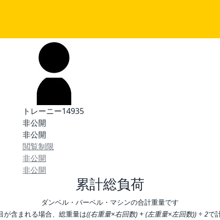
トレーニー14935
非公開
非公開
閲覧制限
非公開
非公開
累計総負荷
ダンベル・バーベル・マシンの合計重量です
目が含まれる場合、総重量は
((右重量×右回数) + (左重量×左回数)) ÷ 2
で