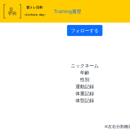
Training履歴
フォローする
ニックネーム
年齢
性別
運動記録
体重記録
体型記録
※左右分割種