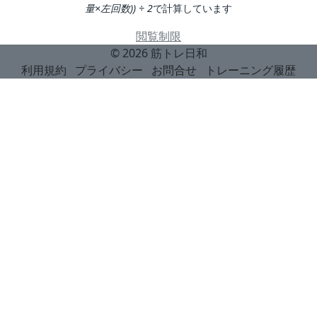
量×左回数)) ÷ 2
で計算しています
閲覧制限
© 2026
筋トレ日和
利用規約
プライバシー
お問合せ
トレーニング履歴