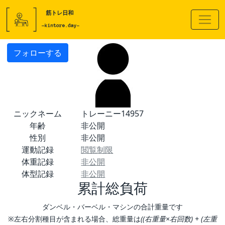
フォローする
ニックネーム
トレーニー14957
年齢
非公開
性別
非公開
運動記録
閲覧制限
体重記録
非公開
体型記録
非公開
累計総負荷
ダンベル・バーベル・マシンの合計重量です
※左右分割種目が含まれる場合、総重量は
((右重量×右回数) + (左重