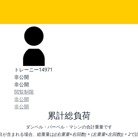
トレーニー14971
非公開
非公開
閲覧制限
非公開
非公開
累計総負荷
ダンベル・バーベル・マシンの合計重量です
目が含まれる場合、総重量は
((右重量×右回数) + (左重量×左回数)) ÷ 2
で