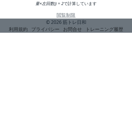
量×左回数)) ÷ 2
で計算しています
閲覧制限
© 2026
筋トレ日和
利用規約
プライバシー
お問合せ
トレーニング履歴