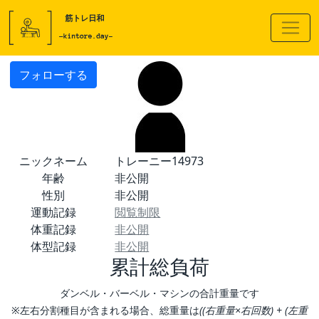
フォローする
ニックネーム
トレーニー14973
年齢
非公開
性別
非公開
運動記録
閲覧制限
体重記録
非公開
体型記録
非公開
累計総負荷
ダンベル・バーベル・マシンの合計重量です
※左右分割種目が含まれる場合、総重量は
((右重量×右回数) + (左重